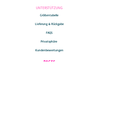
UNTERSTÜTZUNG
Größentabelle
Lieferung & Rückgabe
FAQS
Privatsphäre
Kundenbewertungen
PAGES
Contact
About
Blog
Work with me
Terms & Conditions
SO GRAPHIC IT STOPS TRAFFIC
All designs copyright © Tara Khorzad, 2026