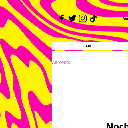
An
Cats
All Posts
Noch