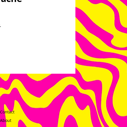
.
PAGES
Contact
About