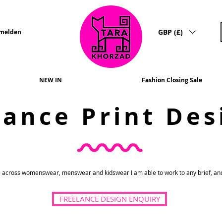
GBP (£)
melden
NEW IN
Fashion Closing Sale
lance Print Des
 across womenswear, menswear and kidswear I am able to work to any brief, and b
FREELANCE DESIGN ENQUIRY